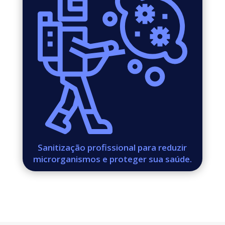
Sanitização profissional para reduzir
microrganismos e proteger sua saúde.