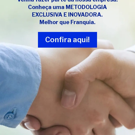
Conheça uma
METODOLOGIA
EXCLUSIVA E INOVADORA
.
Melhor que Franquia.
Confira aqui!