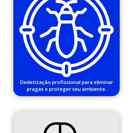
Dedetização profissional para eliminar
pragas e proteger seu ambiente.