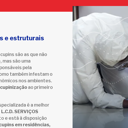
 e estruturais
 cupins são as que não
e, mas são uma
sponsáveis pela
 como também infestam o
onômicos nos ambientes.
cupinização
ao primeiro
pecializada é a melhor
A
L.C.D. SERVIÇOS
o e está à disposição
cupins em residências,