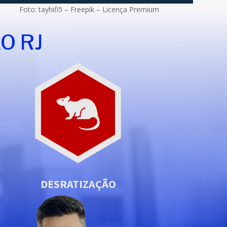
Foto: tayhifi5 – Freepik – Licença Premium
O RJ
DESRATIZAÇÃO