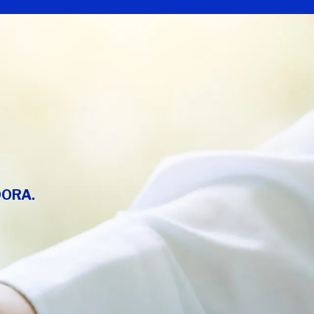
DORA
.