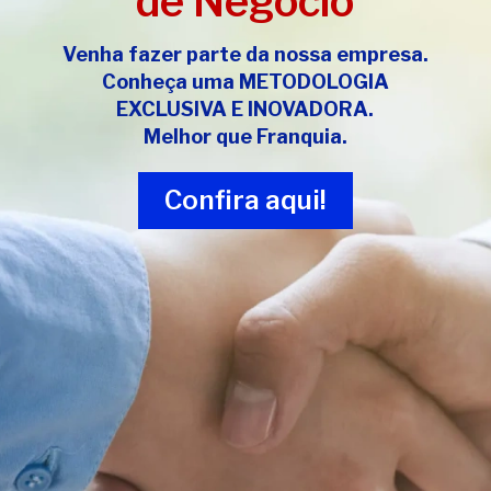
de Negócio
Venha fazer parte da nossa empresa.
Conheça uma
METODOLOGIA
EXCLUSIVA E INOVADORA
.
Melhor que Franquia.
Confira aqui!