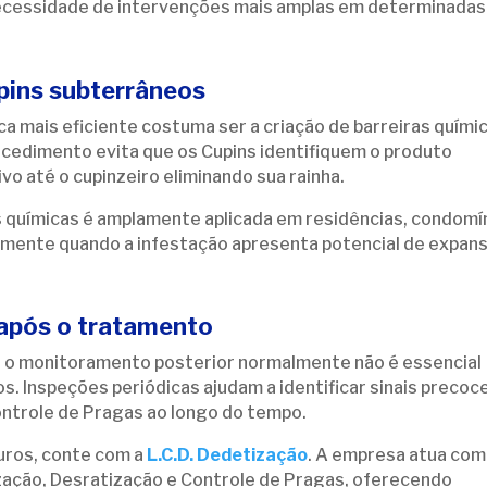
 necessidade de intervenções mais amplas em determinadas
pins subterrâneos
a mais eficiente costuma ser a criação de barreiras quími
rocedimento evita que os Cupins identifiquem o produto
tivo até o cupinzeiro eliminando sua rainha.
as químicas é amplamente aplicada em residências, condomí
almente quando a infestação apresenta potencial de expan
após o tratamento
, o monitoramento posterior normalmente não é essencial
s. Inspeções periódicas ajudam a identificar sinais precoc
ontrole de Pragas ao longo do tempo.
uros, conte com a
L.C.D. Dedetização
. A empresa atua com
zação, Desratização e Controle de Pragas, oferecendo