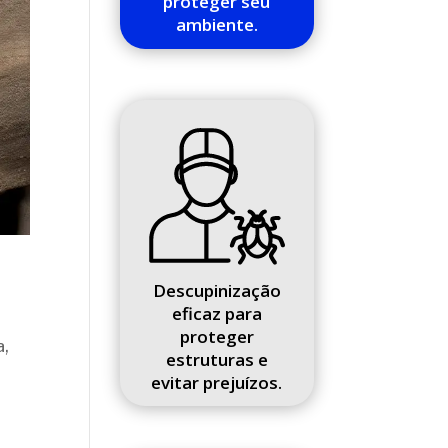
proteger seu
ambiente.
Descupinização
eficaz para
proteger
a,
estruturas e
evitar prejuízos.