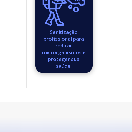
Sanitização
profissional para
reduzir
microrganismos e
proteger sua
saúde.