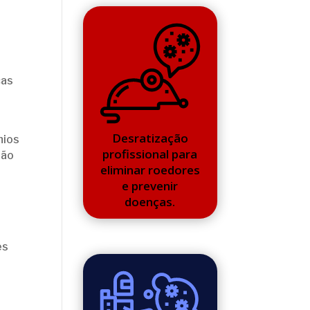
cas
Desratização
nios
profissional para
são
eliminar roedores
e prevenir
doenças.
es