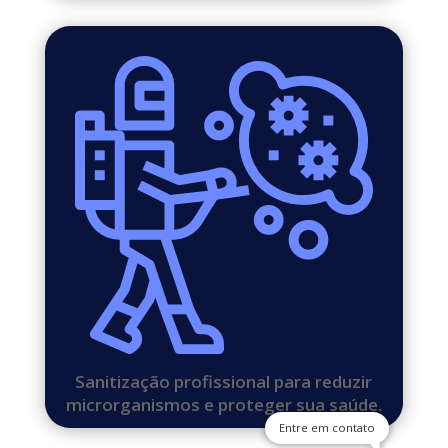
Sanitização profissional para reduzir
microrganismos e proteger sua saúde.
Entre em contato